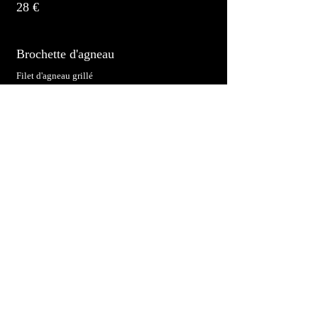
28 €
Brochette d'agneau
Filet d'agneau grillé
28 €
Méchoui caramélisé
Épaule d'agneau caramélisée au four
29 €
Royal
Merguez, poulet mijoté et agneau étuvé
32 €